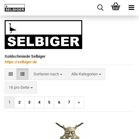
Goldschmiede Selbiger
https://selbiger.de
Sortieren nach
Sortieren nach
Alle Kategorien
pro Seite
16 pro Seite
1
2
3
4
5
6
7
»