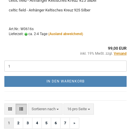
celtic field - Anhänger Keltisches Kreuz 925 Silber
celtic field - Anhänger Keltisches Kreuz 925 Silber
Art.Nr.: W0616s
Lieferzeit:
ca. 2-4 Tage
(Ausland abweichend)
99,00 EUR
inkl. 19% MwSt. zzgl.
Versand
IN DEN WARENKORB
Sortieren nach
pro Seite
Sortieren nach
16 pro Seite
1
2
3
4
5
6
7
»