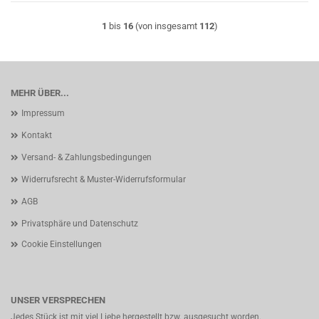
1
bis
16
(von insgesamt
112
)
MEHR ÜBER...
Impressum
Kontakt
Versand- & Zahlungsbedingungen
Widerrufsrecht & Muster-Widerrufsformular
AGB
Privatsphäre und Datenschutz
Cookie Einstellungen
UNSER VERSPRECHEN
Jedes Stück ist mit viel Liebe hergestellt bzw. ausgesucht worden.