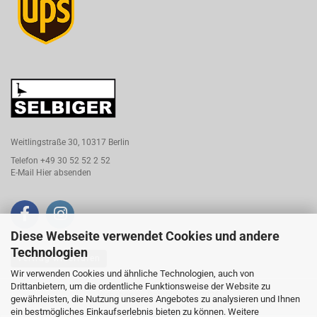
Weitlingstraße 30, 10317 Berlin
Telefon +49 30 52 52 2 52
E-Mail
Hier absenden
Diese Webseite verwendet Cookies und andere
Technologien
Vertrag widerrufen
Wir verwenden Cookies und ähnliche Technologien, auch von
Drittanbietern, um die ordentliche Funktionsweise der Website zu
Webshop
by Gambio.de © 2026
gewährleisten, die Nutzung unseres Angebotes zu analysieren und Ihnen
ein bestmögliches Einkaufserlebnis bieten zu können. Weitere