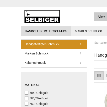
Alle
HANDGEFERTIGTER SCHMUCK
MARKEN SCHMUCK
Startseite
Handgefertigter Schmuck
Marken Schmuck
Handge
Keltenschmuck
MATERIAL
MATERIAL
585/ Gelbgold
585/ Weißgold
750/ Gelbgold