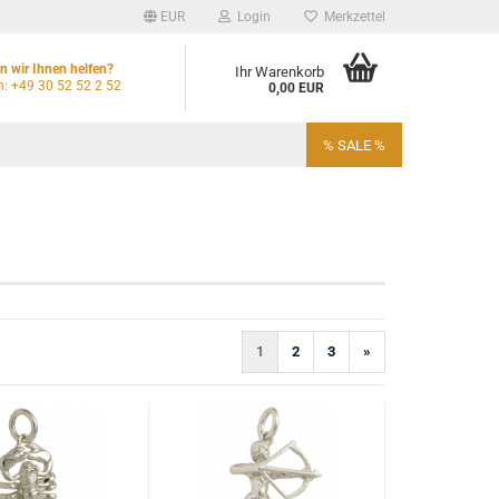
EUR
Login
Merkzettel
 wir Ihnen helfen?
Ihr Warenkorb
n: +49 30 52 52 2 52
0,00 EUR
% SALE %
1
2
3
»