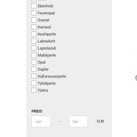
Ebenholz
Feueropal
Granat
Karneol
Keshiperle
Labradorit
Lapislazuli
Mabéperle
Opal
Saphir
Süßwasserperle
Tahitiperle
Türkis
PREIS
PREIS
Preis bis
-
EUR