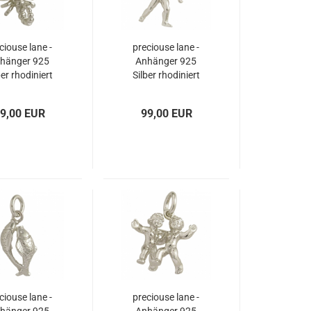
ciouse lane -
preciouse lane -
hänger 925
Anhänger 925
ber rhodiniert
Silber rhodiniert
rkreiszeichen
Tierkreiszeichen
SKORPION
SCHÜTZE
9,00 EUR
99,00 EUR
ciouse lane -
preciouse lane -