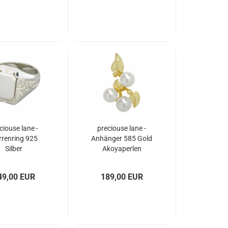
ciouse lane -
preciouse lane -
rrenring 925
Anhänger 585 Gold
Silber
Akoyaperlen
49,00 EUR
189,00 EUR