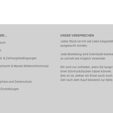
ER...
UNSER VERSPRECHEN
Jedes Stück ist mit viel Liebe hergestel
ssum
ausgesucht worden.
t
Jede Bestellung wird individuell bearbe
d- & Zahlungsbedingungen
so schnell wie möglich versendet.
ufsrecht & Muster-Widerrufsformular
Wir sind nur zufrieden, wenn Sie lange
ihren Schmuckstücken haben können.
dies so ist, stehen wir Ihnen auch noch
Zeit nach dem Kauf beratend zur Seite.
sphäre und Datenschutz
 Einstellungen