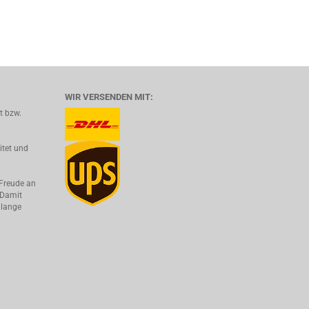
WIR VERSENDEN MIT:
lt bzw.
itet und
 Freude an
 Damit
 lange