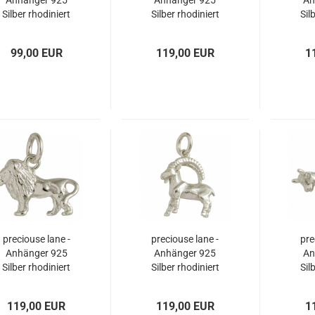
Anhänger 925
Anhänger 925
An
Silber rhodiniert
Silber rhodiniert
Sil
Tierkreiszeichen
Tierkreiszeichen
Tie
KREBS
JUNGFRAU
99,00 EUR
119,00 EUR
1
preciouse lane -
preciouse lane -
pre
Anhänger 925
Anhänger 925
An
Silber rhodiniert
Silber rhodiniert
Sil
Tierkreiszeichen
Tierkreiszeichen
Tie
LÖWE
STEINBOCK
119,00 EUR
119,00 EUR
1