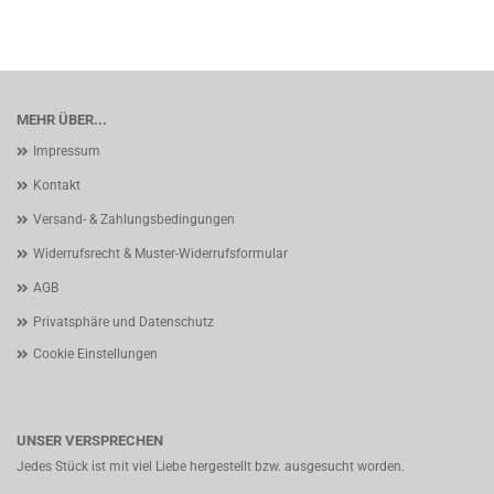
MEHR ÜBER...
Impressum
Kontakt
Versand- & Zahlungsbedingungen
Widerrufsrecht & Muster-Widerrufsformular
AGB
Privatsphäre und Datenschutz
Cookie Einstellungen
UNSER VERSPRECHEN
Jedes Stück ist mit viel Liebe hergestellt bzw. ausgesucht worden.