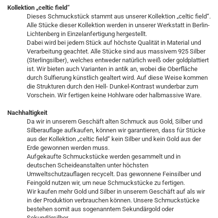
Kollektion „celtic field“
Dieses Schmuckstück stammt aus unserer Kollektion „celtic field“.
Alle Stücke dieser Kollektion werden in unserer Werkstatt in Berlin-
Lichtenberg in Einzelanfertigung hergestellt.
Dabei wird bei jedem Stück auf höchste Qualität in Material und
Verarbeitung geachtet. Alle Stücke sind aus massivem 925 Silber
(Sterlingsilber), welches entweder natürlich weiß oder goldplattiert
ist. Wir bieten auch Varianten in antik an, wobei die Oberfläche
durch Sulfierung künstlich gealtert wird. Auf diese Weise kommen
die Strukturen durch den Hell- Dunkel-Kontrast wunderbar zum
Vorschein. Wir fertigen keine Hohlware oder halbmassive Ware.
Nachhaltigkeit
Da wir in unserem Geschäft alten Schmuck aus Gold, Silber und
Silberauflage aufkaufen, können wir garantieren, dass für Stücke
aus der Kollektion „celtic field“ kein Silber und kein Gold aus der
Erde gewonnen werden muss.
Aufgekaufte Schmuckstücke werden gesammelt und in
deutschen Scheideanstalten unter höchsten
Umweltschutzauflagen recycelt. Das gewonnene Feinsilber und
Feingold nutzen wir, um neue Schmuckstücke zu fertigen.
Wir kaufen mehr Gold und Silber in unserem Geschäft auf als wir
in der Produktion verbrauchen können. Unsere Schmuckstücke
bestehen somit aus sogenanntem Sekundärgold oder
Sekundärsilber.