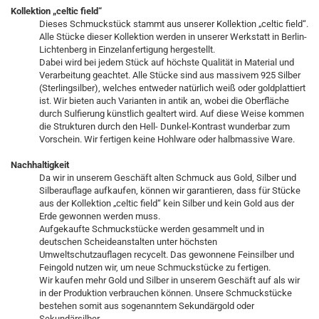
Kollektion „celtic field“
Dieses Schmuckstück stammt aus unserer Kollektion „celtic field“.
Alle Stücke dieser Kollektion werden in unserer Werkstatt in Berlin-
Lichtenberg in Einzelanfertigung hergestellt.
Dabei wird bei jedem Stück auf höchste Qualität in Material und
Verarbeitung geachtet. Alle Stücke sind aus massivem 925 Silber
(Sterlingsilber), welches entweder natürlich weiß oder goldplattiert
ist. Wir bieten auch Varianten in antik an, wobei die Oberfläche
durch Sulfierung künstlich gealtert wird. Auf diese Weise kommen
die Strukturen durch den Hell- Dunkel-Kontrast wunderbar zum
Vorschein. Wir fertigen keine Hohlware oder halbmassive Ware.
Nachhaltigkeit
Da wir in unserem Geschäft alten Schmuck aus Gold, Silber und
Silberauflage aufkaufen, können wir garantieren, dass für Stücke
aus der Kollektion „celtic field“ kein Silber und kein Gold aus der
Erde gewonnen werden muss.
Aufgekaufte Schmuckstücke werden gesammelt und in
deutschen Scheideanstalten unter höchsten
Umweltschutzauflagen recycelt. Das gewonnene Feinsilber und
Feingold nutzen wir, um neue Schmuckstücke zu fertigen.
Wir kaufen mehr Gold und Silber in unserem Geschäft auf als wir
in der Produktion verbrauchen können. Unsere Schmuckstücke
bestehen somit aus sogenanntem Sekundärgold oder
Sekundärsilber.