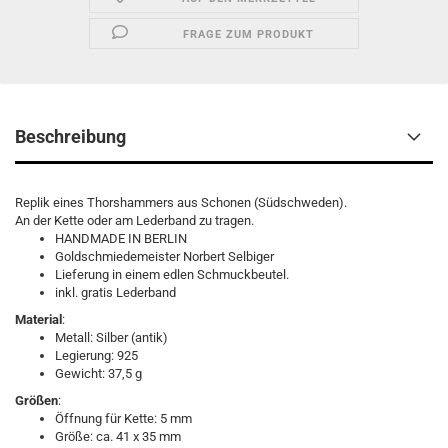
FRAGE ZUM PRODUKT
Beschreibung
Replik eines Thorshammers aus Schonen (Südschweden).
An der Kette oder am Lederband zu tragen.
HANDMADE IN BERLIN
Goldschmiedemeister Norbert Selbiger
Lieferung in einem edlen Schmuckbeutel.
inkl. gratis Lederband
Material
:
Metall: Silber (antik)
Legierung: 925
Gewicht: 37,5 g
Größen
:
Öffnung für Kette: 5 mm
Größe: ca. 41 x 35 mm