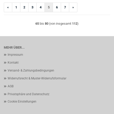
«
1
2
3
4
5
6
7
»
65
bis
80
(von insgesamt
112
)
MEHR ÜBER...
Impressum
Kontakt
Versand- & Zahlungsbedingungen
Widerrufsrecht & Muster-Widerrufsformular
AGB
Privatsphäre und Datenschutz
Cookie Einstellungen