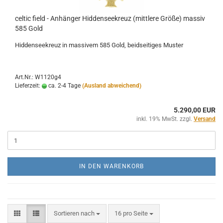
celtic field - Anhänger Hiddenseekreuz (mittlere Größe) massiv
585 Gold
Hiddenseekreuz in massivem 585 Gold, beidseitiges Muster
Art.Nr.: W1120g4
Lieferzeit:
ca. 2-4 Tage
(Ausland abweichend)
5.290,00 EUR
inkl. 19% MwSt. zzgl.
Versand
IN DEN WARENKORB
Sortieren nach
pro Seite
Sortieren nach
16 pro Seite