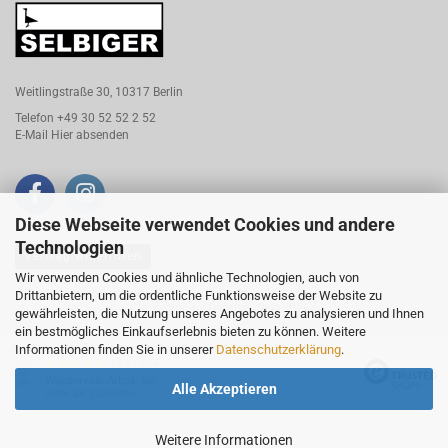
Weitlingstraße 30, 10317 Berlin
Telefon +49 30 52 52 2 52
E-Mail
Hier absenden
Diese Webseite verwendet Cookies und andere
Technologien
Vertrag widerrufen
Wir verwenden Cookies und ähnliche Technologien, auch von
Drittanbietern, um die ordentliche Funktionsweise der Website zu
Webshop
by Gambio.de © 2026
gewährleisten, die Nutzung unseres Angebotes zu analysieren und Ihnen
ein bestmögliches Einkaufserlebnis bieten zu können. Weitere
Ausgewählte Top-Bewertungen für meistergoldschmiede.de
Informationen finden Sie in unserer
Datenschutzerklärung
.
15.03.26
▼
Wundervolle Arbeit, bin
Alle Akzeptieren
mehr als zufrieden.
Weitere Informationen