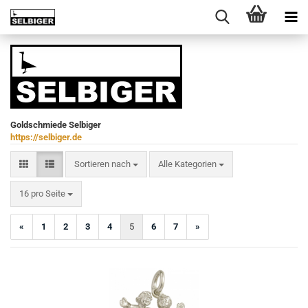
Goldschmiede Selbiger
https://selbiger.de
Sortieren nach
Sortieren nach
Alle Kategorien
pro Seite
16 pro Seite
«
1
2
3
4
5
6
7
»