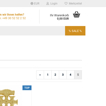
EUR
Login
Merkzettel
 wir Ihnen helfen?
Ihr Warenkorb
n: +49 30 52 52 2 52
0,00 EUR
% SALE %
«
1
2
3
4
5
TOP