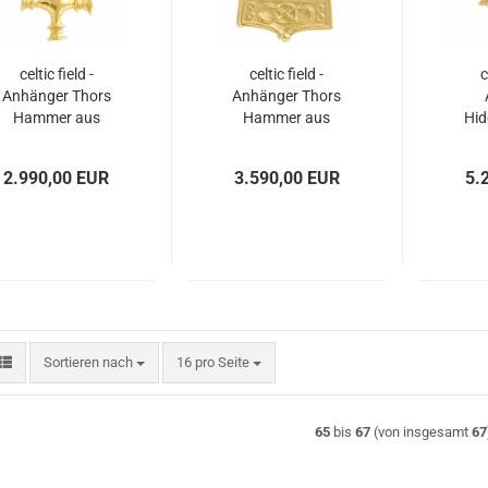
celtic field -
celtic field -
c
Anhänger Thors
Anhänger Thors
Hammer aus
Hammer aus
Hid
sland (Wolfskreuz)
Östergotland groß
(mi
585 Gold massiv
massives 585 Gold
mas
2.990,00 EUR
3.590,00 EUR
5.
Sortieren nach
pro Seite
Sortieren nach
16 pro Seite
65
bis
67
(von insgesamt
67