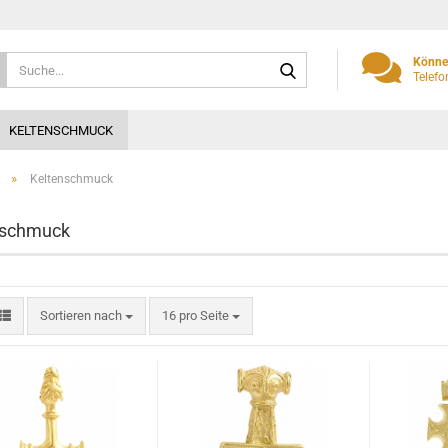
Suche...
Können
Telefo
KELTENSCHMUCK
»
Keltenschmuck
nschmuck
Sortieren nach
pro Seite
Sortieren nach
16 pro Seite