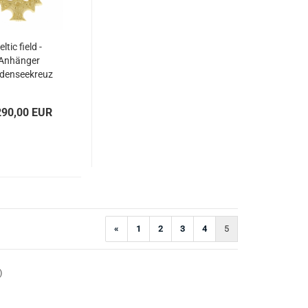
eltic field -
Anhänger
denseekreuz
ttlere Größe)
siv 585 Gold
290,00 EUR
«
1
2
3
4
5
)