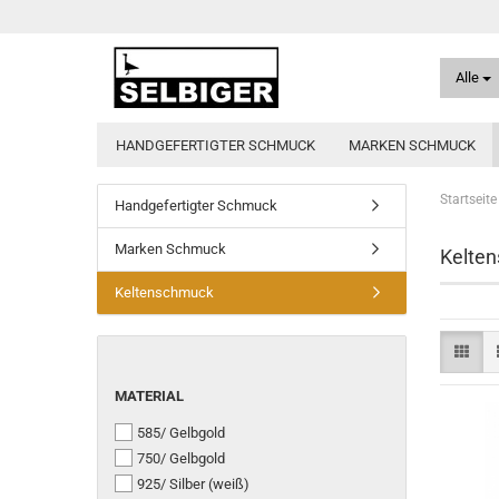
Alle
HANDGEFERTIGTER SCHMUCK
MARKEN SCHMUCK
Startseite
Handgefertigter Schmuck
Marken Schmuck
Kelte
Keltenschmuck
MATERIAL
MATERIAL
585/ Gelbgold
750/ Gelbgold
925/ Silber (weiß)