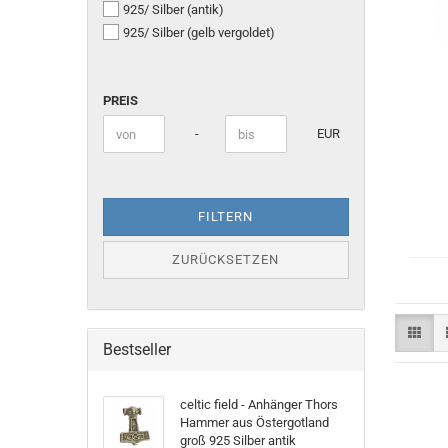
925/ Silber (antik)
925/ Silber (gelb vergoldet)
PREIS
PREIS
I
Preis bis
-
EUR
FILTERN
ZURÜCKSETZEN
Bestseller
celtic field - Anhänger Thors
Hammer aus Östergotland
groß 925 Silber antik