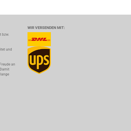
WIR VERSENDEN MIT:
lt bzw.
itet und
 Freude an
 Damit
 lange