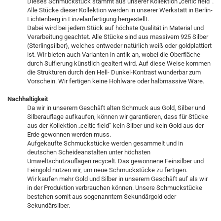
Dieses Schmuckstück stammt aus unserer Kollektion „celtic field“.
Alle Stücke dieser Kollektion werden in unserer Werkstatt in Berlin-
Lichtenberg in Einzelanfertigung hergestellt.
Dabei wird bei jedem Stück auf höchste Qualität in Material und
Verarbeitung geachtet. Alle Stücke sind aus massivem 925 Silber
(Sterlingsilber), welches entweder natürlich weiß oder goldplattiert
ist. Wir bieten auch Varianten in antik an, wobei die Oberfläche
durch Sulfierung künstlich gealtert wird. Auf diese Weise kommen
die Strukturen durch den Hell- Dunkel-Kontrast wunderbar zum
Vorschein. Wir fertigen keine Hohlware oder halbmassive Ware.
Nachhaltigkeit
Da wir in unserem Geschäft alten Schmuck aus Gold, Silber und
Silberauflage aufkaufen, können wir garantieren, dass für Stücke
aus der Kollektion „celtic field“ kein Silber und kein Gold aus der
Erde gewonnen werden muss.
Aufgekaufte Schmuckstücke werden gesammelt und in
deutschen Scheideanstalten unter höchsten
Umweltschutzauflagen recycelt. Das gewonnene Feinsilber und
Feingold nutzen wir, um neue Schmuckstücke zu fertigen.
Wir kaufen mehr Gold und Silber in unserem Geschäft auf als wir
in der Produktion verbrauchen können. Unsere Schmuckstücke
bestehen somit aus sogenanntem Sekundärgold oder
Sekundärsilber.