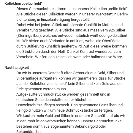
Kollektion „celtic field“
Dieses Schmuckstück stammt aus unserer Kollektion „celtic field“.
Alle Stücke dieser Kollektion werden in unserer Werkstatt in Berlin-
Lichtenberg in Einzelanfertigung hergestellt.
Dabei wird bei jedem Stück auf höchste Qualität in Material und
Verarbeitung geachtet. Alle Stücke sind aus massivem 925 Silber
(Sterlingsilber), welches entweder natürlich weiß oder goldplattiert
ist. Wir bieten auch Varianten in antik an, wobei die Oberfläche
durch Sulfierung künstlich gealtert wird. Auf diese Weise kommen
die Strukturen durch den Hell- Dunkel-Kontrast wunderbar zum
Vorschein. Wir fertigen keine Hohlware oder halbmassive Ware.
Nachhaltigkeit
Da wir in unserem Geschäft alten Schmuck aus Gold, Silber und
Silberauflage aufkaufen, können wir garantieren, dass für Stücke
aus der Kollektion „celtic field“ kein Silber und kein Gold aus der
Erde gewonnen werden muss.
Aufgekaufte Schmuckstücke werden gesammelt und in
deutschen Scheideanstalten unter höchsten
Umweltschutzauflagen recycelt. Das gewonnene Feinsilber und
Feingold nutzen wir, um neue Schmuckstücke zu fertigen.
Wir kaufen mehr Gold und Silber in unserem Geschäft auf als wir
in der Produktion verbrauchen können. Unsere Schmuckstücke
bestehen somit aus sogenanntem Sekundärgold oder
Sekundärsilber.