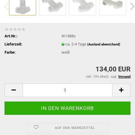
Art.Nr.:
W1488s
Lieferzeit:
ca. 2-4 Tage
(Ausland abweichend)
Farbe:
weiß
134,00 EUR
inkl. 19% MwSt. zzgl.
Versand
AUF DEN MERKZETTEL