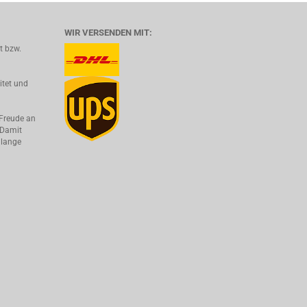
WIR VERSENDEN MIT:
lt bzw.
itet und
 Freude an
 Damit
 lange