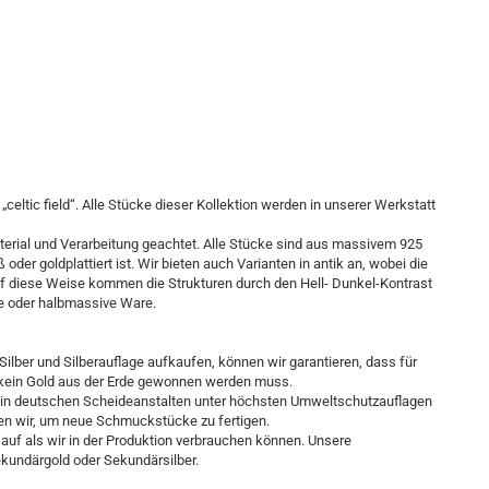
ltic field“. Alle Stücke dieser Kollektion werden in unserer Werkstatt
aterial und Verarbeitung geachtet. Alle Stücke sind aus massivem 925
 oder goldplattiert ist. Wir bieten auch Varianten in antik an, wobei die
Auf diese Weise kommen die Strukturen durch den Hell- Dunkel-Kontrast
e oder halbmassive Ware.
ilber und Silberauflage aufkaufen, können wir garantieren, dass für
und kein Gold aus der Erde gewonnen werden muss.
n deutschen Scheideanstalten unter höchsten Umweltschutzauflagen
en wir, um neue Schmuckstücke zu fertigen.
auf als wir in der Produktion verbrauchen können. Unsere
undärgold oder Sekundärsilber.