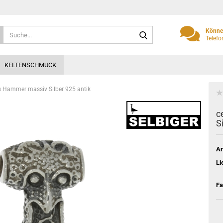
Suche...
Können
Telefo
KELTENSCHMUCK
ors Hammer massiv Silber 925 antik
c
S
Ar
Li
Fa