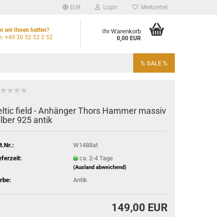
EUR
Login
Merkzettel
 wir Ihnen helfen?
Ihr Warenkorb
n: +49 30 52 52 2 52
0,00 EUR
% SALE %
eltic field - Anhänger Thors Hammer massiv
ilber 925 antik
t.Nr.:
W1488at
eferzeit:
ca. 2-4 Tage
(Ausland abweichend)
rbe:
Antik
149,00 EUR