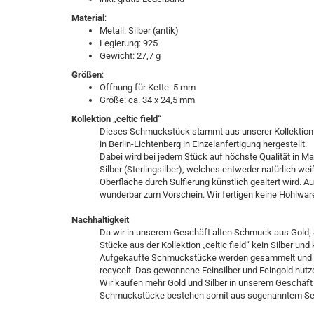
Material
:
Metall: Silber (antik)
Legierung: 925
Gewicht: 27,7 g
Größen
:
Öffnung für Kette: 5 mm
Größe: ca. 34 x 24,5 mm
Kollektion „celtic field“
Dieses Schmuckstück stammt aus unserer Kollektion „ce
in Berlin-Lichtenberg in Einzelanfertigung hergestellt.
Dabei wird bei jedem Stück auf höchste Qualität in M
Silber (Sterlingsilber), welches entweder natürlich weiß
Oberfläche durch Sulfierung künstlich gealtert wird. 
wunderbar zum Vorschein. Wir fertigen keine Hohlwar
Nachhaltigkeit
Da wir in unserem Geschäft alten Schmuck aus Gold, S
Stücke aus der Kollektion „celtic field“ kein Silber 
Aufgekaufte Schmuckstücke werden gesammelt und i
recycelt. Das gewonnene Feinsilber und Feingold nutz
Wir kaufen mehr Gold und Silber in unserem Geschäft 
Schmuckstücke bestehen somit aus sogenanntem Sek