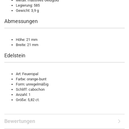
Metall: massives Gelbgold
Legierung: 585
Gewicht: 3,9 g
Abmessungen
Höhe: 21 mm
Breite: 21 mm
Edelstein
Art: Feueropal
Farbe: orange-bunt
Form: unregelmäßig
Schliff: cabochon
Anzahl: 1
Größe: 5,82 ct.
Bewertungen